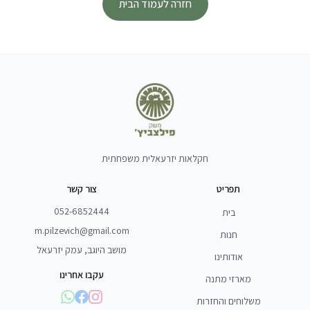
חזרה לעמוד הבית
חקלאות יזרעאלית משפחתית
תפריט
צור קשר
052-6852444
בית
m.pilzevich@gmail.com
חנות
מושב היוגב, עמק יזרעאל
אודותינו
עקבו אחרינו
מארזי מתנה
משלוחים והחזרות